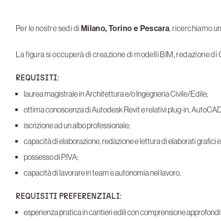
Per le nostre sedi di
Milano, Torino e Pescara
, ricerchiamo u
La figura si occuperà di creazione di modelli BIM, redazione di 
REQUISITI:
laurea magistrale in Architettura e/o Ingegneria Civile/Edile;
ottima conoscenza di Autodesk Revit e relativi plug-in, AutoCA
iscrizione ad un albo professionale;
capacità di elaborazione, redazione e lettura di elaborati grafici e
possesso di P.IVA;
capacità di lavorare in team e autonomia nel lavoro.
REQUISITI PREFERENZIALI:
esperienza pratica in cantieri edili con comprensione approfondita