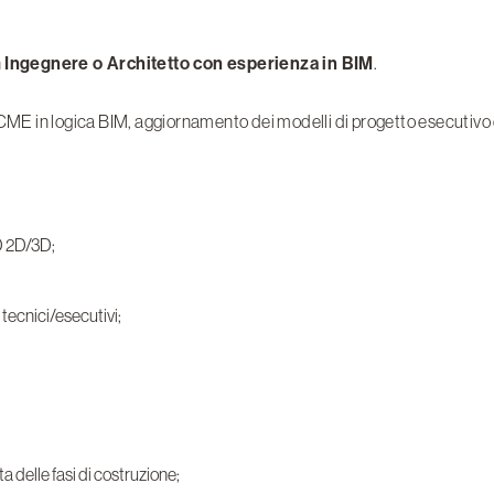
n
Ingegnere o Architetto con esperienza in BIM
.
CME in logica BIM, aggiornamento dei modelli di progetto esecutivo d
D 2D/3D;
 tecnici/esecutivi;
 delle fasi di costruzione;