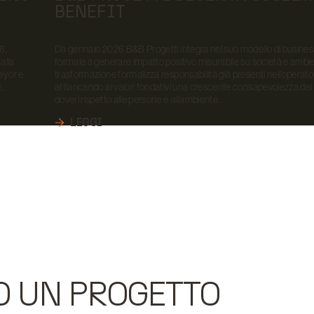
BENEFIT
6,
Da gennaio 2026 B&B Progetti integra nel suo modello di busines
alla
formale a generare impatto positivo misurabile su società e ambi
eyor e
trasformazione formalizza responsabilità già presenti nell’operato
.
affiancando ai valori fondativi una crescente consapevolezza dei 
doveri rispetto alle persone e all’ambiente.
LEGGI
O UN PROGETTO