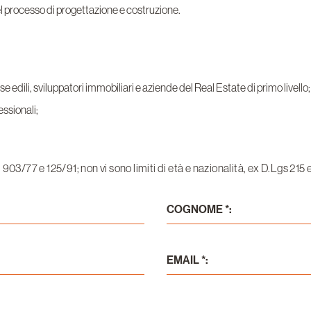
l processo di progettazione e costruzione.
se edili, sviluppatori immobiliari e aziende del Real Estate di primo livello;
essionali;
i 903/77 e 125/91; non vi sono limiti di età e nazionalità, ex D.Lgs 215 
COGNOME *:
EMAIL *: