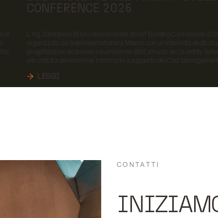
CONFERENCE 2026
inar
L’Ing. Giampiero Brioni interviene alla Smart Building Conference 202
M
organizzata da Soiel International a Milano, con un’intervista dedicata 
tto.
progettazione economica in ambiente BIM, al ruolo del Quantity Surv
alle criticità dei workflow informativi a supporto del Cost Management
LEGGI
CONTATTI
INIZIAM