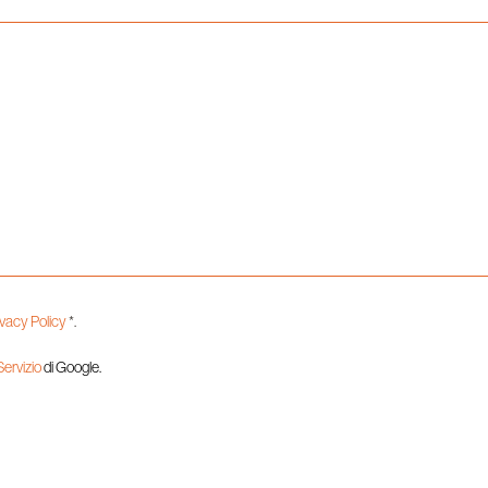
ivacy Policy
*.
 Servizio
di Google.