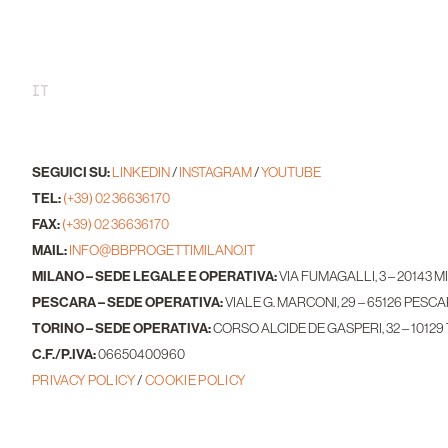
IT
SEGUICI SU:
LINKEDIN
/
INSTAGRAM
/
YOUTUBE
TEL:
(+39) 02 36636170
FAX:
(+39) 02 36636170
MAIL:
INFO@BBPROGETTIMILANO.IT
MILANO – SEDE LEGALE E OPERATIVA:
VIA FUMAGALLI, 3 – 20143 M
PESCARA – SEDE OPERATIVA:
VIALE G. MARCONI, 29 – 65126 PESCA
TORINO – SEDE OPERATIVA:
CORSO ALCIDE DE GASPERI, 32 – 10129
C.F./P.IVA:
06650400960
PRIVACY POLICY
/
COOKIE POLICY