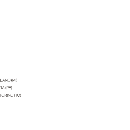
ILANO (MI)
RA (PE)
 TORINO (TO)