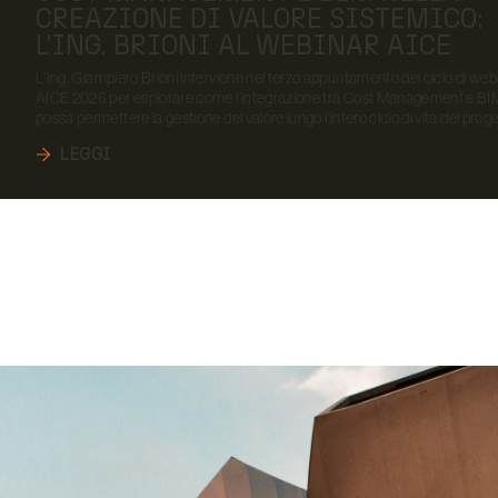
CREAZIONE DI VALORE SISTEMICO:
L’ING. BRIONI AL WEBINAR AICE
L’Ing. Giampiero Brioni interviene nel terzo appuntamento del ciclo di web
AICE 2026 per esplorare come l’integrazione tra Cost Management e BI
possa permettere la gestione del valore lungo l’intero ciclo di vita del proge
LEGGI