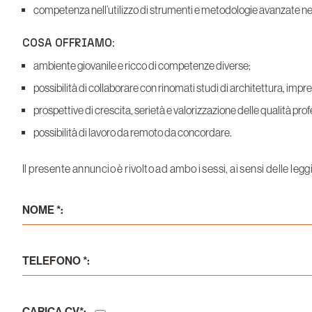
competenza nell’utilizzo di strumenti e metodologie avanzate ne
COSA OFFRIAMO:
ambiente giovanile e ricco di competenze diverse;
possibilità di collaborare con rinomati studi di architettura, impre
prospettive di crescita, serietà e valorizzazione delle qualità prof
possibilità di lavoro da remoto da concordare.
Il presente annuncio è rivolto ad ambo i sessi, ai sensi delle legg
NOME *:
TELEFONO *:
CARICA CV*: