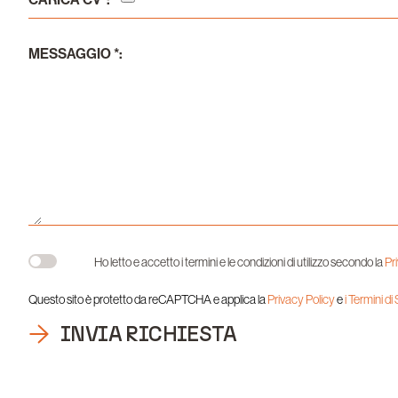
MESSAGGIO *:
Ho letto e accetto i termini e le condizioni di utilizzo secondo la
Pr
Questo sito è protetto da reCAPTCHA e applica la
Privacy Policy
e
i Termini di
INVIA RICHIESTA