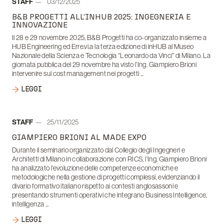
Autore:
STAFF
03/12/2025
Data:
B&B PROGETTI ALL’INHUB 2025: INGEGNERIA E
INNOVAZIONE
Il 28 e 29 novembre 2025, B&B Progetti ha co-organizzato insieme a
HUB Engineering ed Erre.vi.a la terza edizione di inHUB al Museo
Nazionale della Scienza e Tecnologia “Leonardo da Vinci” di Milano. La
giornata pubblica del 29 novembre ha visto l’Ing. Giampiero Brioni
intervenire sul cost management nei progetti ...
LEGGI
Autore:
STAFF
25/11/2025
Data:
GIAMPIERO BRIONI AL MADE EXPO
Durante il seminario organizzato dal Collegio degli Ingegneri e
Architetti di Milano in collaborazione con RICS, l’Ing. Giampiero Brioni
ha analizzato l’evoluzione delle competenze economiche e
metodologiche nella gestione di progetti complessi, evidenziando il
divario formativo italiano rispetto ai contesti anglosassoni e
presentando strumenti operativi che integrano Business Intelligence,
intelligenza ...
LEGGI