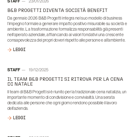
Autore:
STAFF
23/01/2026
Data:
B&B PROGETTI DIVENTA SOCIETÀ BENEFIT
Da gennaio 2026 B&B Progetti integra nel suo modello di business
l’impegno formale a generare impatto positivo misurabile su società e
ambiente. La trasformazione formalizza responsabilità già presenti
nell’operato aziendale, affiancando ai valori fondativi una crescente
consapevolezza dei propri doveri rispetto alle persone e all’ambiente.
LEGGI
Autore:
STAFF
19/12/2025
Data:
IL TEAM B&B PROGETTI SI RITROVA PER LA CENA
DI NATALE
Il team di B&B Progetti si è riunito per la tradizionale cena natalizia, un
importante momento di condivisione e convivialità. Una serata
dedicata alle persone che ogni giorno rendono possibile il lavoro
dell’azienda.
LEGGI