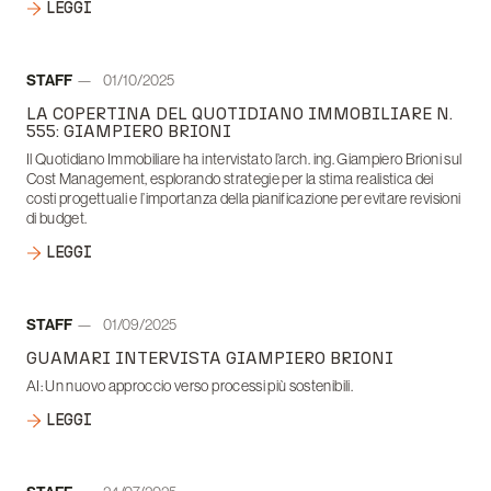
LEGGI
Autore:
STAFF
01/10/2025
Data:
LA COPERTINA DEL QUOTIDIANO IMMOBILIARE N.
555: GIAMPIERO BRIONI
Il Quotidiano Immobiliare ha intervistato l’arch. ing. Giampiero Brioni sul
Cost Management, esplorando strategie per la stima realistica dei
costi progettuali e l’importanza della pianificazione per evitare revisioni
di budget.
LEGGI
Autore:
STAFF
01/09/2025
Data:
GUAMARI INTERVISTA GIAMPIERO BRIONI
AI: Un nuovo approccio verso processi più sostenibili.
LEGGI