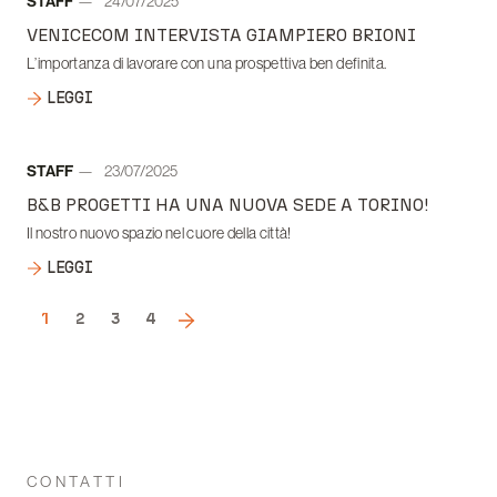
Autore:
STAFF
24/07/2025
Data:
VENICECOM INTERVISTA GIAMPIERO BRIONI
L’importanza di lavorare con una prospettiva ben definita.
LEGGI
Autore:
STAFF
23/07/2025
Data:
B&B PROGETTI HA UNA NUOVA SEDE A TORINO!
Il nostro nuovo spazio nel cuore della città!
LEGGI
1
2
3
4
CONTATTI