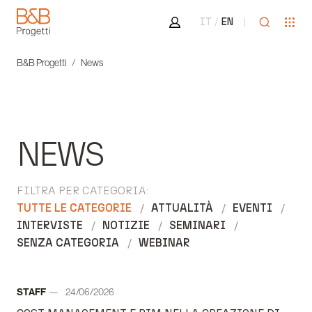
Area riservata
Apri ricer
Apr
IT
EN
B&B Progetti
B&B Progetti
News
NEWS
FILTRA PER CATEGORIA:
TUTTE LE CATEGORIE
ATTUALITÀ
EVENTI
INTERVISTE
NOTIZIE
SEMINARI
SENZA CATEGORIA
WEBINAR
Autore:
STAFF
24/06/2026
Data: