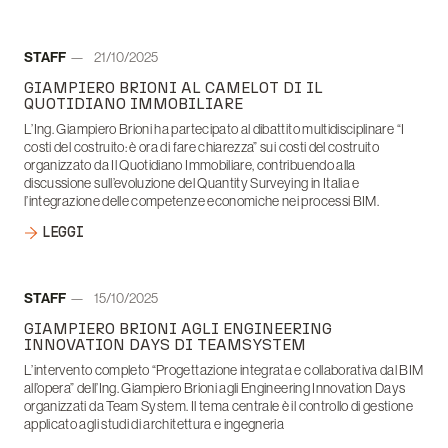
Autore:
STAFF
21/10/2025
Data:
GIAMPIERO BRIONI AL CAMELOT DI IL
QUOTIDIANO IMMOBILIARE
L’Ing. Giampiero Brioni ha partecipato al dibattito multidisciplinare “I
costi del costruito: è ora di fare chiarezza” sui costi del costruito
organizzato da Il Quotidiano Immobiliare, contribuendo alla
discussione sull’evoluzione del Quantity Surveying in Italia e
l’integrazione delle competenze economiche nei processi BIM.
LEGGI
Autore:
STAFF
15/10/2025
Data:
GIAMPIERO BRIONI AGLI ENGINEERING
INNOVATION DAYS DI TEAMSYSTEM
L’intervento completo “Progettazione integrata e collaborativa dal BIM
all’opera” dell’Ing. Giampiero Brioni agli Engineering Innovation Days
organizzati da Team System. Il tema centrale è il controllo di gestione
applicato agli studi di architettura e ingegneria