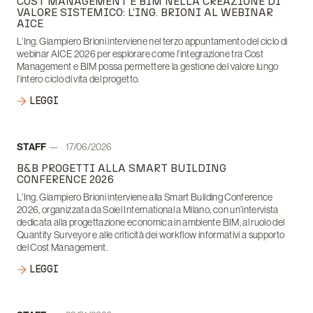
COST MANAGEMENT E BIM NELLA CREAZIONE DI
VALORE SISTEMICO: L’ING. BRIONI AL WEBINAR
AICE
L’Ing. Giampiero Brioni interviene nel terzo appuntamento del ciclo di
webinar AICE 2026 per esplorare come l’integrazione tra Cost
Management e BIM possa permettere la gestione del valore lungo
l’intero ciclo di vita del progetto.
LEGGI
Autore:
STAFF
17/06/2026
Data:
B&B PROGETTI ALLA SMART BUILDING
CONFERENCE 2026
L’Ing. Giampiero Brioni interviene alla Smart Building Conference
2026, organizzata da Soiel International a Milano, con un’intervista
dedicata alla progettazione economica in ambiente BIM, al ruolo del
Quantity Surveyor e alle criticità dei workflow informativi a supporto
del Cost Management.
LEGGI