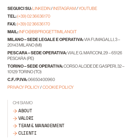
SEGUICI SU:
LINKEDIN
/
INSTAGRAM
/
YOUTUBE
TEL:
(+39) 02 36636170
FAX:
(+39) 02 36636170
MAIL:
INFO@BBPROGETTIMILANO.IT
MILANO – SEDE LEGALE E OPERATIVA:
VIA FUMAGALLI, 3 –
20143 MILANO (MI)
PESCARA – SEDE OPERATIVA:
VIALE G. MARCONI, 29 – 65126
PESCARA (PE)
TORINO – SEDE OPERATIVA:
CORSO ALCIDE DE GASPERI, 32 –
10129 TORINO (TO)
C.F./P.IVA:
06650400960
PRIVACY POLICY
/
COOKIE POLICY
CHI SIAMO
ABOUT
VALORI
TEAM & MANAGEMENT
CLIENTI