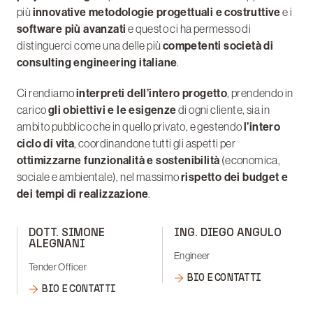
più
innovative metodologie progettuali e costruttive
e i
software più avanzati
e questo ci ha permesso di
distinguerci come una delle più
competenti società di
consulting engineering italiane
.
Ci rendiamo
interpreti dell’intero progetto
, prendendo in
carico
gli obiettivi e le esigenze
di ogni cliente, sia in
ambito pubblico che in quello privato, e gestendo
l’intero
ciclo di vita
, coordinandone tutti gli aspetti per
ottimizzarne funzionalità e sostenibilità
(economica,
sociale e ambientale), nel massimo
rispetto dei budget e
dei tempi di realizzazione
.
DOTT. SIMONE
ING. DIEGO ANGULO
ALEGNANI
Engineer
Tender Officer
BIO E CONTATTI
BIO E CONTATTI