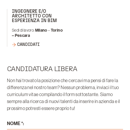
INGEGNERE E/O
ARCHITETTO CON
ESPERIENZA IN BIM
Sedi di lavoro:
Milano
–
Torino
– Pescara
CANDIDATI
CANDIDATURA LIBERA
Non hai trovato la posizione che cercavi ma pensi di fare la
differenza nel nostro team? Nessun problema, inviaci il tuo
curriculum vitae compilando il form sottostante. Siamo
sempre alla ricerca di nuovi talenti da inserire in azienda e il
prossimo potresti essere proprio tu!
NOME *: