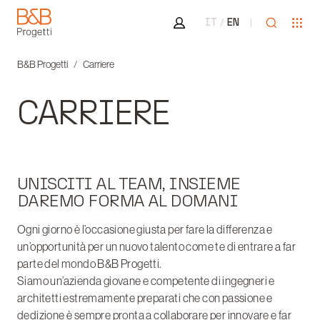
Area riservata
Apri ricer
Apr
IT
EN
B&B Progetti
B&B Progetti
Carriere
CARRIERE
UNISCITI AL TEAM, INSIEME
DAREMO FORMA AL DOMANI
Ogni giorno è l’occasione giusta per fare la differenza e
un’opportunità per un nuovo talento come te di entrare a far
parte del mondo B&B Progetti.
Siamo un’azienda giovane e competente di ingegneri e
architetti estremamente preparati che con passione e
dedizione è sempre pronta a collaborare per innovare e far