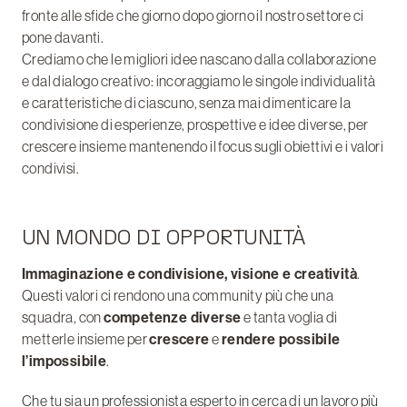
fronte alle sfide che giorno dopo giorno il nostro settore ci
pone davanti.
Crediamo che le migliori idee nascano dalla collaborazione
e dal dialogo creativo: incoraggiamo le singole individualità
e caratteristiche di ciascuno, senza mai dimenticare la
condivisione di esperienze, prospettive e idee diverse, per
crescere insieme mantenendo il focus sugli obiettivi e i valori
condivisi.
UN MONDO DI OPPORTUNITÀ
Immaginazione e condivisione, visione e creatività
.
Questi valori ci rendono una community più che una
squadra, con
competenze diverse
e tanta voglia di
metterle insieme per
crescere
e
rendere possibile
l’impossibile
.
Che tu sia un professionista esperto in cerca di un lavoro più