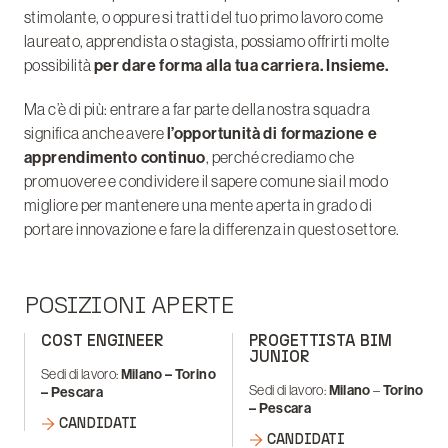
stimolante, o oppure si tratti del tuo primo lavoro come
laureato, apprendista o stagista, possiamo offrirti molte
possibilità
per dare forma alla tua carriera. Insieme.
Ma c’è di più: entrare a far parte della nostra squadra
significa anche avere
l’opportunità di formazione e
apprendimento continuo
, perché crediamo che
promuovere e condividere il sapere comune sia il modo
migliore per mantenere una mente aperta in grado di
portare innovazione e fare la differenza in questo settore.
POSIZIONI APERTE
COST ENGINEER
PROGETTISTA BIM
JUNIOR
Sedi di lavoro:
Milano –
Torino
Sedi di lavoro:
Milano
–
Torino
– Pescara
– Pescara
CANDIDATI
CANDIDATI