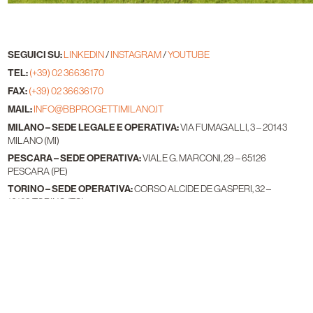
SEGUICI SU:
LINKEDIN
/
INSTAGRAM
/
YOUTUBE
TEL:
(+39) 02 36636170
FAX:
(+39) 02 36636170
MAIL:
INFO@BBPROGETTIMILANO.IT
MILANO – SEDE LEGALE E OPERATIVA:
VIA FUMAGALLI, 3 – 20143
MILANO (MI)
PESCARA – SEDE OPERATIVA:
VIALE G. MARCONI, 29 – 65126
PESCARA (PE)
TORINO – SEDE OPERATIVA:
CORSO ALCIDE DE GASPERI, 32 –
10129 TORINO (TO)
DARE FORMA AL DOMANI