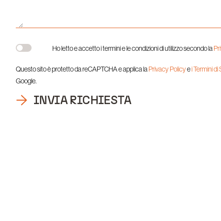
Ho letto e accetto i termini e le condizioni di utilizzo secondo la
Pr
Questo sito è protetto da reCAPTCHA e applica la
Privacy Policy
e
i Termini di
Google.
INVIA RICHIESTA