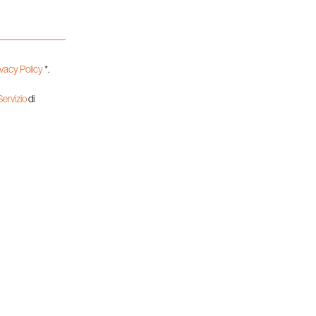
ivacy Policy
*.
 Servizio
di
CARRIERE
INSIEME PER 