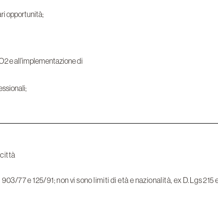
ri opportunità;
a CO2 e all’implementazione di
essionali;
città
i 903/77 e 125/91; non vi sono limiti di età e nazionalità, ex D.Lgs 215 