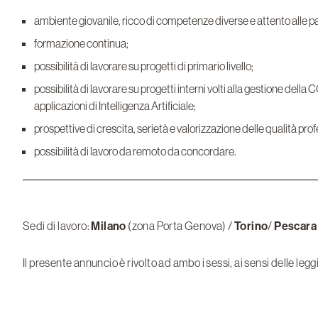
ambiente giovanile, ricco di competenze diverse e attento alle pa
formazione continua;
possibilità di lavorare su progetti di primario livello;
possibilità di lavorare su progetti interni volti alla gestione dell
applicazioni di Intelligenza Artificiale;
prospettive di crescita, serietà e valorizzazione delle qualità prof
possibilità di lavoro da remoto da concordare.
Sedi di lavoro:
Milano
(zona Porta Genova) /
Torino
/
Pescara
Il presente annuncio è rivolto ad ambo i sessi, ai sensi delle legg