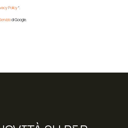
ivacy Policy
*.
 Servizio
di Google.