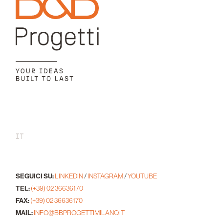
IT
SEGUICI SU:
LINKEDIN
/
INSTAGRAM
/
YOUTUBE
TEL:
(+39) 02 36636170
FAX:
(+39) 02 36636170
MAIL:
INFO@BBPROGETTIMILANO.IT