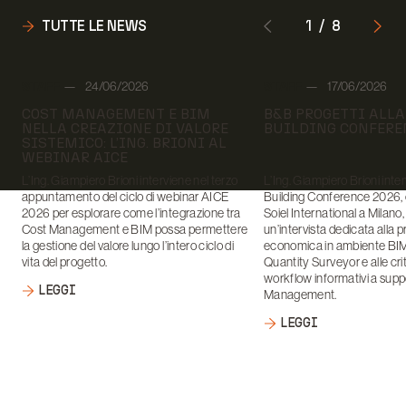
TUTTE LE NEWS
1
/
8
Autore:
Autore:
STAFF
24/06/2026
STAFF
17/06/2026
Data:
Data:
COST MANAGEMENT E BIM
B&B PROGETTI ALL
NELLA CREAZIONE DI VALORE
BUILDING CONFERE
SISTEMICO: L’ING. BRIONI AL
WEBINAR AICE
L’Ing. Giampiero Brioni interviene nel terzo
L’Ing. Giampiero Brioni inte
appuntamento del ciclo di webinar AICE
Building Conference 2026, 
2026 per esplorare come l’integrazione tra
Soiel International a Milano
Cost Management e BIM possa permettere
un’intervista dedicata alla 
la gestione del valore lungo l’intero ciclo di
economica in ambiente BIM, 
vita del progetto.
Quantity Surveyor e alle crit
workflow informativi a supp
LEGGI
Management.
LEGGI