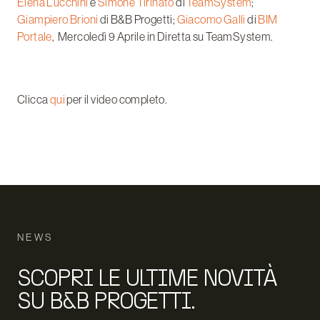
Elena Lucchini
e
Simone Tirinato
di
TeamSystem
;
Giampiero Brioni
di B&B Progetti;
Giacomo Galli
di
BIM
Portale
, Mercoledì 9 Aprile in Diretta su TeamSystem.
Clicca
qui
per il video completo.
NEWS
SCOPRI LE ULTIME NOVITÀ
SU B&B PROGETTI.