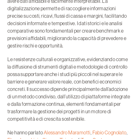
avere dati affidabili e facilmente interpretabili. La
digitalizzazione permette di raccogliere informazioni
precise su costi, ricavi, flussi di cassa e margini, facilitando
decisioni informate e tempestive. I dati storici e le analisi
comparative sono fondamentali per creare benchmark e
previsioni affidabili, migliorando la capacità di prevedere e
gestire rischi e opportunità.
Le resistenze culturali e organizzative, evidenziando come
la diffusione di strumenti digitali e metodologie di controllo
possa supportare anche i studi più piccoli nel superare le
barriere e generare valore reale, con benefici economici
concreti. Il successo dipende principalmente dall’adozione
di un metodo condiviso, dall’utilizzo di piattaforme integrate
e dalla formazione continua, elementi fondamentali per
trasformare la gestione dei progetti in un motore di
competitività e di crescita sostenibile.
Ne hanno parlato
Alessandro Maramotti
,
Fabio Cognolato
,