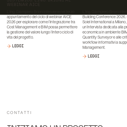
WEBINAR AICE
L’Ing. Giampiero Brioni interviene nel terzo
L’Ing. Giampiero Brioni inte
appuntamento del ciclo di webinar AICE
Building Conference 2026, 
2026 per esplorare come l’integrazione tra
Soiel International a Milano
Cost Management e BIM possa permettere
un’intervista dedicata alla 
la gestione del valore lungo l’intero ciclo di
economica in ambiente BIM, 
vita del progetto.
Quantity Surveyor e alle crit
workflow informativi a supp
LEGGI
Management.
LEGGI
CONTATTI