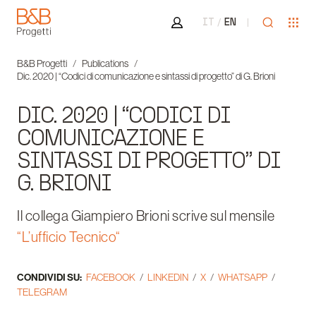
Area riservata
Apri ricer
Apr
IT
EN
B&B Progetti
B&B Progetti
Publications
Dic. 2020 | “Codici di comunicazione e sintassi di progetto” di G. Brioni
DIC. 2020 | “CODICI DI
COMUNICAZIONE E
SINTASSI DI PROGETTO” DI
G. BRIONI
Il collega Giampiero Brioni scrive sul mensile
“L’ufficio Tecnico“
CONDIVIDI SU:
FACEBOOK
LINKEDIN
X
WHATSAPP
TELEGRAM