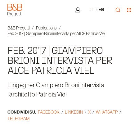
Area riservata
Apri ricer
Apr
IT
EN
B&B Progetti
B&B Progetti
Publications
Feb. 2017 | Giampiero Brioni intervista per AICE Patricia Viel
FEB. 2017 | GIAMPIERO
BRIONI INTERVISTA PER
AICE PATRICIA VIEL
L’ingegner Giampiero Brioni intervista
l’architetto Patricia Viel
CONDIVIDI SU:
FACEBOOK
LINKEDIN
X
WHATSAPP
TELEGRAM