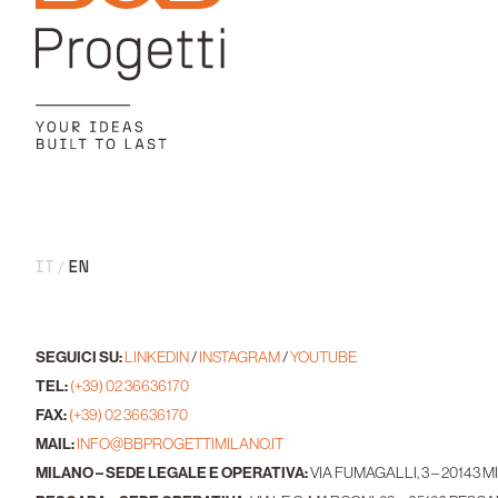
IT
EN
SEGUICI SU:
LINKEDIN
/
INSTAGRAM
/
YOUTUBE
TEL:
(+39) 02 36636170
FAX:
(+39) 02 36636170
MAIL:
INFO@BBPROGETTIMILANO.IT
MILANO – SEDE LEGALE E OPERATIVA:
VIA FUMAGALLI, 3 – 20143 M