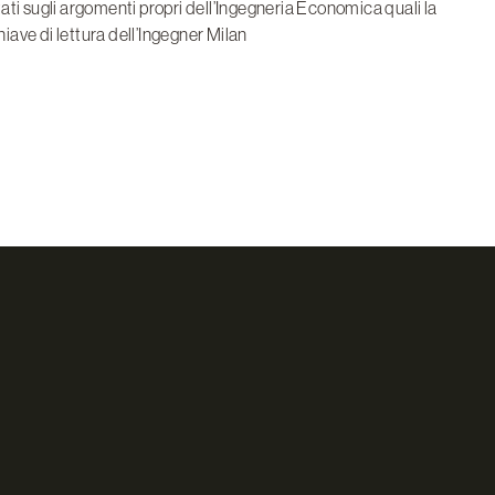
ati sugli argomenti propri dell’Ingegneria Economica quali la
hiave di lettura dell’Ingegner Milan