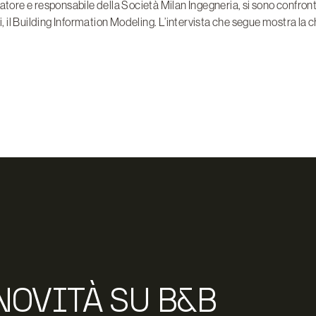
atore e responsabile della Società Milan Ingegneria, si sono confront
i, il Building Information Modeling. L’intervista che segue mostra la c
NOVITÀ SU B&B