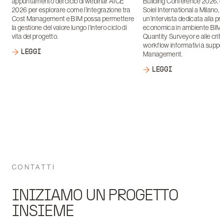
appuntamento del ciclo di webinar AICE
Building Conference 2026, 
2026 per esplorare come l’integrazione tra
Soiel International a Milano
Cost Management e BIM possa permettere
un’intervista dedicata alla 
la gestione del valore lungo l’intero ciclo di
economica in ambiente BIM, 
vita del progetto.
Quantity Surveyor e alle crit
workflow informativi a supp
LEGGI
Management.
LEGGI
CONTATTI
INIZIAMO UN PROGETTO
INSIEME