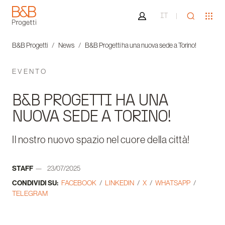
Area riservata
Apri ricer
Apr
IT
B&B Progetti
B&B Progetti
News
B&B Progetti ha una nuova sede a Torino!
EVENTO
B&B PROGETTI HA UNA
NUOVA SEDE A TORINO!
Il nostro nuovo spazio nel cuore della città!
Autore:
STAFF
23/07/2025
Data:
CONDIVIDI SU:
FACEBOOK
LINKEDIN
X
WHATSAPP
TELEGRAM