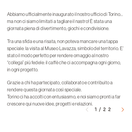
Abbiamo ufficialmente inaugurato il nostro ufficio di Torino…
ma non ci siamo limitati a tagliare il nastro! È stata una
giornata piena di divertimento, giochi e condivisione.
Tra una sfida e una risata, non poteva mancare una tappa
speciale: la visita al Museo Lavazza, simbolo del territorio. E’
stato il modo perfetto per rendere omaggio al nostro
“collega” più fedele: il caffè che ci accompagna ogni giorno,
in ogni progetto.
Grazie a chi ha partecipato, collaborato e contribuito a
rendere questa giornata così speciale.
Torino ci ha accolti con entusiasmo, e noi siamo pronti a far
crescere qui nuove idee, progetti e relazioni.
1
/
22