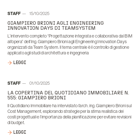
Autore:
STAFF
15/10/2025
Data:
GIAMPIERO BRIONI AGLI ENGINEERING
INNOVATION DAYS DI TEAMSYSTEM
L’intervento completo “Progettazione integrata e collaborativa dal BIM
all’opera” dell’Ing. Giampiero Brioni agli Engineering Innovation Days
organizzati da Team System. Il tema centrale è il controllo di gestione
applicato agli studi di architettura e ingegneria
LEGGI
Autore:
STAFF
01/10/2025
Data:
LA COPERTINA DEL QUOTIDIANO IMMOBILIARE N.
555: GIAMPIERO BRIONI
Il Quotidiano Immobiliare ha intervistato l’arch. ing. Giampiero Brioni sul
Cost Management, esplorando strategie per la stima realistica dei
costi progettuali e l’importanza della pianificazione per evitare revisioni
di budget.
LEGGI