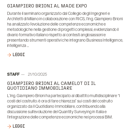
Data:
GIAMPIERO BRIONI AL MADE EXPO
Durante il seminario organizzato dal Collegio degli Ingegneri e
Architetti di Milano in collaborazione con RICS, l’Ing. Giampiero Brioni
ha analizzato l’evoluzione delle competenze economiche e
metodologiche nella gestione di progetti complessi, evidenziando il
divario formativo italiano rispetto ai contesti anglosassoni e
presentando strumenti operativi che integrano Business Intelligence,
intelligenza ...
LEGGI
Autore:
STAFF
21/10/2025
Data:
GIAMPIERO BRIONI AL CAMELOT DI IL
QUOTIDIANO IMMOBILIARE
L’Ing. Giampiero Brioni ha partecipato al dibattito multidisciplinare “I
costi del costruito: è ora di fare chiarezza” sui costi del costruito
organizzato da Il Quotidiano Immobiliare, contribuendo alla
discussione sull’evoluzione del Quantity Surveying in Italia e
l’integrazione delle competenze economiche nei processi BIM.
LEGGI