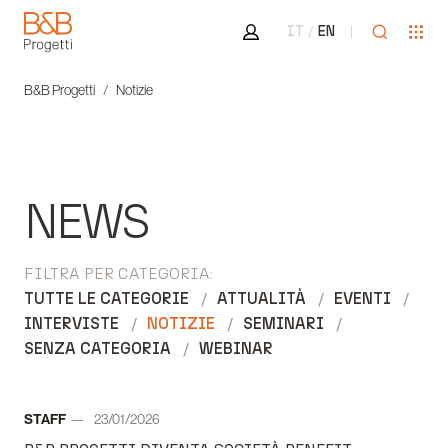
Area riservata
Apri ricer
Apr
IT
EN
B&B Progetti
B&B Progetti
Notizie
NEWS
FILTRA PER CATEGORIA:
TUTTE LE CATEGORIE
ATTUALITÀ
EVENTI
INTERVISTE
NOTIZIE
SEMINARI
SENZA CATEGORIA
WEBINAR
Autore:
STAFF
23/01/2026
Data: