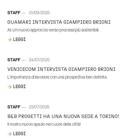
Autore:
STAFF
01/09/2025
Data:
GUAMARI INTERVISTA GIAMPIERO BRIONI
AI: Un nuovo approccio verso processi più sostenibili.
LEGGI
Autore:
STAFF
24/07/2025
Data:
VENICECOM INTERVISTA GIAMPIERO BRIONI
L’importanza di lavorare con una prospettiva ben definita.
LEGGI
Autore:
STAFF
23/07/2025
Data:
B&B PROGETTI HA UNA NUOVA SEDE A TORINO!
Il nostro nuovo spazio nel cuore della città!
LEGGI