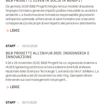
B&B PROGETTI DIVENTA SOCIETÀ BENEFIT
Da gennaio 2026 B&B Progetti integra nel suo modello di business
l’impegno formale a generare impatto positivo misurabile su società e
ambiente. La trasformazione formalizza responsabilità già presenti
nell’operato aziendale, affiancando ai valori fondativi una crescente
consapevolezza dei propri doveri rispetto alle persone e all’ambiente.
LEGGI
Autore:
STAFF
03/12/2025
Data:
B&B PROGETTI ALL’INHUB 2025: INGEGNERIA E
INNOVAZIONE
Il 28 e 29 novembre 2025, B&B Progetti ha co-organizzato insieme a
HUB Engineering ed Erre.vi.a la terza edizione di inHUB al Museo
Nazionale della Scienza e Tecnologia “Leonardo da Vinci” di Milano. La
giornata pubblica del 29 novembre ha visto l’Ing. Giampiero Brioni
intervenire sul cost management nei progetti ...
LEGGI
Autore:
STAFF
25/11/2025