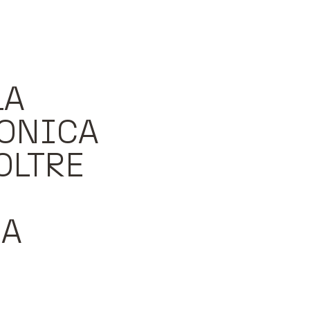
LA
TONICA
OLTRE
CA