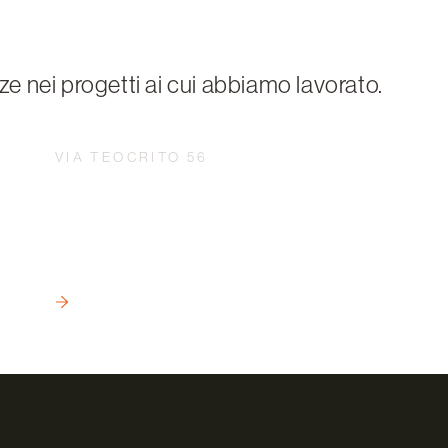
ze nei progetti ai cui abbiamo lavorato.
VIA TEOCRITO 56
DO
L'INGEGNERIZZAZIONE: IL CUORE
E
PULSANTE DELLA CREAZIONE DI
COMPLESSI RESIDENZIALI
SOSTENIBILI
LEGGI