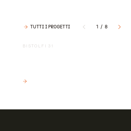
TUTTI I PROGETTI
1
/
8
BISTOLFI 31
L’APPROCCIO MULTIDISCIPLINA
PER L’INGEGNERIZZAZIONE DEI
PROGETTI
LEGGI