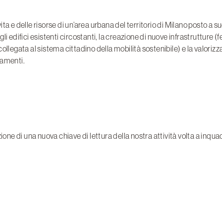
 vita e delle risorse di un’area urbana del territorio di Milano posto a
i edifici esistenti circostanti, la creazione di nuove infrastrutture 
llegata al sistema cittadino della mobilità sostenibile) e la valorizz
tamenti.
one di una nuova chiave di lettura della nostra attività volta a inquad