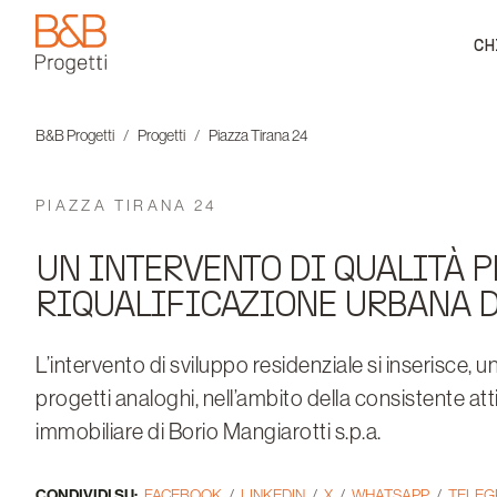
CH
B&B Progetti
B&B Progetti
Progetti
Piazza Tirana 24
PIAZZA TIRANA 24
UN INTERVENTO DI QUALITÀ P
RIQUALIFICAZIONE URBANA 
L’intervento di sviluppo residenziale si inserisce, u
progetti analoghi, nell’ambito della consistente at
immobiliare di Borio Mangiarotti s.p.a.
CONDIVIDI SU:
FACEBOOK
LINKEDIN
X
WHATSAPP
TELE