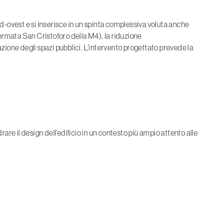
 sud-ovest e si inserisce in un spinta complessiva voluta anche
(fermata San Cristoforo della M4), la riduzione
azione degli spazi pubblici. L’intervento progettato prevede la
rare il design dell’edificio in un contesto più ampio attento alle