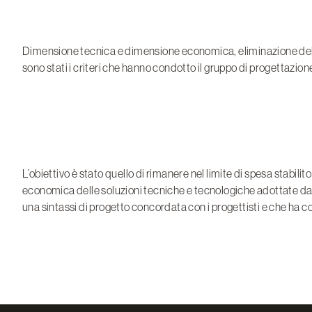
Dimensione tecnica e dimensione economica, eliminazione delle ri
sono stati i criteri che hanno condotto il gruppo di progettazion
L’obiettivo è stato quello di rimanere nel limite di spesa stabili
economica delle soluzioni tecniche e tecnologiche adottate da
una sintassi di progetto concordata con i progettisti e che ha cost