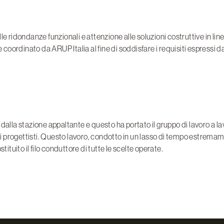
dondanze funzionali e attenzione alle soluzioni costruttive in linea 
e coordinato da ARUP Italia al fine di soddisfare i requisiti espressi 
to dalla stazione appaltante e questo ha portato il gruppo di lavoro a 
i progettisti. Questo lavoro, condotto in un lasso di tempo estrema
ituito il filo conduttore di tutte le scelte operate.