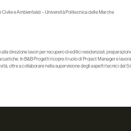
ne Civile e Ambientale) – Università Politecnica delle Marche
a direzione lavori per recupero di edifici residenziali, preparazione d
acustiche. In B&B Progetti ricopre il ruolo di Project Manager e lav
tà, oltre a collaborare nella supervisione degli aspetti tecnici del S