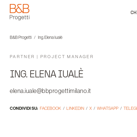
CH
B&B Progetti
B&B Progetti
Ing. Elena Iualè
PARTNER | PROJECT MANAGER
ING. ELENA IUALÈ
elena.iuale@bbprogettimilano.it
CONDIVIDI SU:
FACEBOOK
LINKEDIN
X
WHATSAPP
TELE