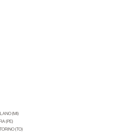
ILANO (MI)
RA (PE)
 TORINO (TO)