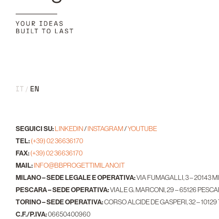
IT
EN
SEGUICI SU:
LINKEDIN
/
INSTAGRAM
/
YOUTUBE
TEL:
(+39) 02 36636170
FAX:
(+39) 02 36636170
MAIL:
INFO@BBPROGETTIMILANO.IT
MILANO – SEDE LEGALE E OPERATIVA:
VIA FUMAGALLI, 3 – 20143 M
PESCARA – SEDE OPERATIVA:
VIALE G. MARCONI, 29 – 65126 PESCA
TORINO – SEDE OPERATIVA:
CORSO ALCIDE DE GASPERI, 32 – 10129
C.F./P.IVA:
06650400960