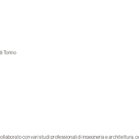
di Torino
collaborato con vari studi professionali di ingegneria e architettura, 