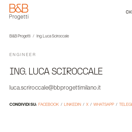
CH
B&B Progetti
B&B Progetti
Ing. Luca Sciroccale
ENGINEER
ING. LUCA SCIROCCALE
luca.scriroccale@bbprogettimilano.it
CONDIVIDI SU:
FACEBOOK
LINKEDIN
X
WHATSAPP
TELE