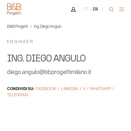
Area riservata
Apri ricer
Apr
IT
EN
B&B Progetti
B&B Progetti
Ing. Diego Angulo
ENGINEER
ING. DIEGO ANGULO
diego.angulo@bbprogettimilano.it
CONDIVIDI SU:
FACEBOOK
LINKEDIN
X
WHATSAPP
TELEGRAM