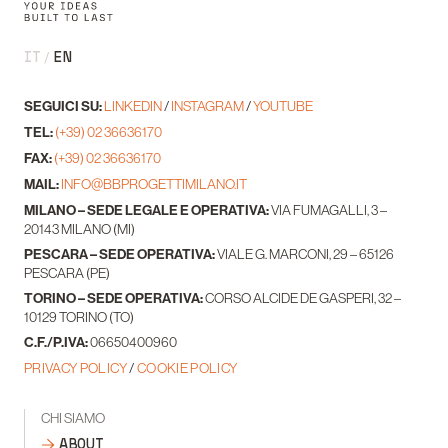
IT
EN
SEGUICI SU:
LINKEDIN
/
INSTAGRAM
/
YOUTUBE
TEL:
(+39) 02 36636170
FAX:
(+39) 02 36636170
MAIL:
INFO@BBPROGETTIMILANO.IT
MILANO – SEDE LEGALE E OPERATIVA:
VIA FUMAGALLI, 3 –
20143 MILANO (MI)
PESCARA – SEDE OPERATIVA:
VIALE G. MARCONI, 29 – 65126
PESCARA (PE)
TORINO – SEDE OPERATIVA:
CORSO ALCIDE DE GASPERI, 32 –
10129 TORINO (TO)
C.F./P.IVA:
06650400960
PRIVACY POLICY
/
COOKIE POLICY
CHI SIAMO
ABOUT