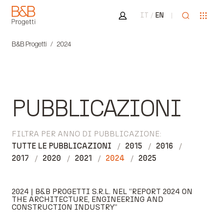
Area riservata
Apri ricer
Apr
IT
EN
B&B Progetti
B&B Progetti
2024
PUBBLICAZIONI
FILTRA PER ANNO DI PUBBLICAZIONE:
TUTTE LE PUBBLICAZIONI
2015
2016
2017
2020
2021
2024
2025
2024 | B&B PROGETTI S.R.L. NEL “REPORT 2024 ON
THE ARCHITECTURE, ENGINEERING AND
CONSTRUCTION INDUSTRY”