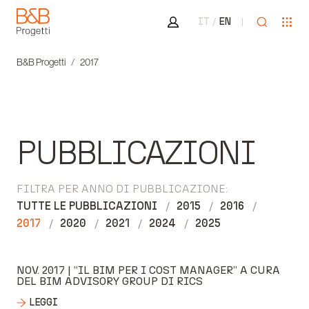
Area riservata
Apri ricer
Apr
IT
EN
B&B Progetti
B&B Progetti
2017
PUBBLICAZIONI
FILTRA PER ANNO DI PUBBLICAZIONE:
TUTTE LE PUBBLICAZIONI
2015
2016
2017
2020
2021
2024
2025
NOV. 2017 | “IL BIM PER I COST MANAGER” A CURA
DEL BIM ADVISORY GROUP DI RICS
LEGGI