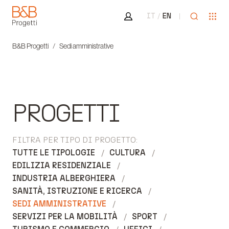
Area riservata
Apri ricer
Apr
IT
EN
B&B Progetti
B&B Progetti
Sedi amministrative
PROGETTI
FILTRA PER TIPO DI PROGETTO:
TUTTE LE TIPOLOGIE
CULTURA
EDILIZIA RESIDENZIALE
INDUSTRIA ALBERGHIERA
SANITÀ, ISTRUZIONE E RICERCA
SEDI AMMINISTRATIVE
SERVIZI PER LA MOBILITÀ
SPORT