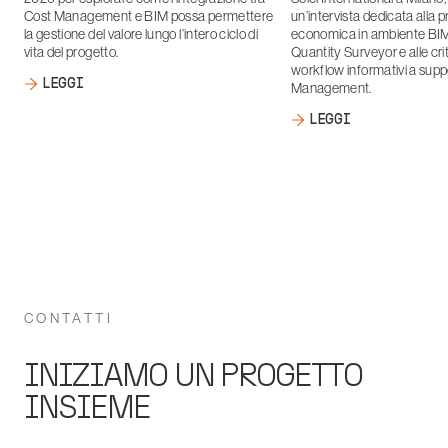
Cost Management e BIM possa permettere
un’intervista dedicata alla 
la gestione del valore lungo l’intero ciclo di
economica in ambiente BIM, 
vita del progetto.
Quantity Surveyor e alle crit
workflow informativi a supp
LEGGI
Management.
LEGGI
CONTATTI
INIZIAMO UN PROGETTO
INSIEME