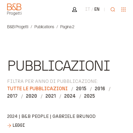
Area riservata
Apri ricer
Apr
IT
EN
B&B Progetti
B&B Progetti
Publications
Pagina 2
PUBBLICAZIONI
FILTRA PER ANNO DI PUBBLICAZIONE:
TUTTE LE PUBBLICAZIONI
2015
2016
2017
2020
2021
2024
2025
2024 | B&B PEOPLE | GABRIELE BRUNOD
LEGGI