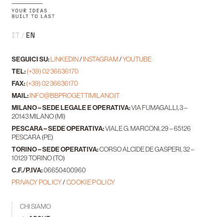
IT
EN
SEGUICI SU:
LINKEDIN
/
INSTAGRAM
/
YOUTUBE
TEL:
(+39) 02 36636170
FAX:
(+39) 02 36636170
MAIL:
INFO@BBPROGETTIMILANO.IT
MILANO – SEDE LEGALE E OPERATIVA:
VIA FUMAGALLI, 3 –
20143 MILANO (MI)
PESCARA – SEDE OPERATIVA:
VIALE G. MARCONI, 29 – 65126
PESCARA (PE)
TORINO – SEDE OPERATIVA:
CORSO ALCIDE DE GASPERI, 32 –
10129 TORINO (TO)
C.F./P.IVA:
06650400960
PRIVACY POLICY
/
COOKIE POLICY
CHI SIAMO